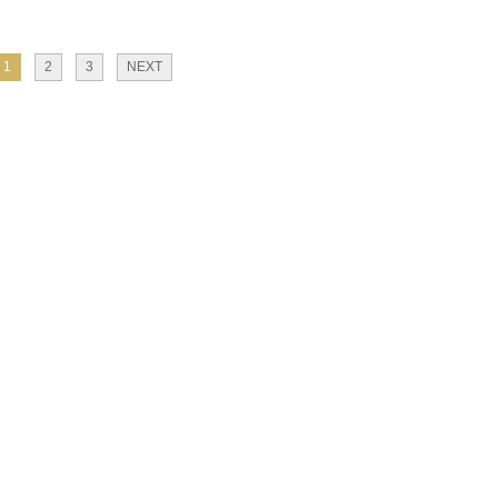
1
2
3
NEXT