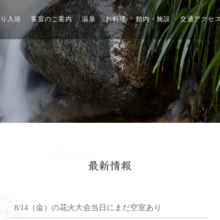
帰り入浴
客室のご案内
温泉
お料理
館内・施設
交通アクセ
8/14（金）の花火大会当日にまだ空室あり